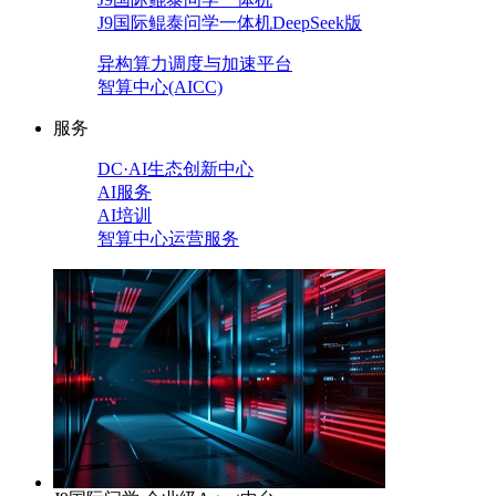
J9国际鲲泰问学一体机DeepSeek版
异构算力调度与加速平台
智算中心(AICC)
服务
DC·AI生态创新中心
AI服务
AI培训
智算中心运营服务