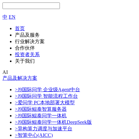
中
EN
首页
产品及服务
行业解决方案
合作伙伴
投资者关系
关于我们
AI
产品及解决方案
>J9国际问学 企业级Agent中台
>J9国际问学 智能流程工作台
>爱问学 PC本地部署大模型
>J9国际鲲泰智算服务器
>J9国际鲲泰问学一体机
>J9国际鲲泰问学一体机DeepSeek版
>异构算力调度与加速平台
>智算中心(AICC)