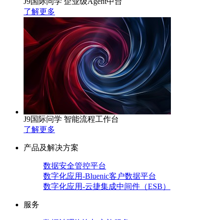
J9国际问学 企业级Agent中台
了解更多
J9国际问学 智能流程工作台
了解更多
产品及解决方案
数据安全管控平台
数字化应用-Bluenic客户数据平台
数字化应用-云捷集成中间件（ESB）
服务