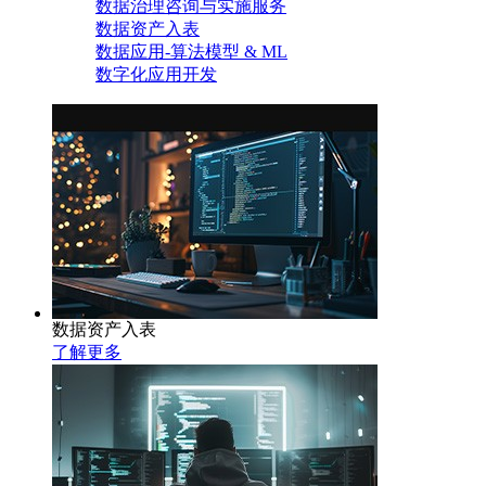
数据治理咨询与实施服务
数据资产入表
数据应用-算法模型 & ML
数字化应用开发
数据资产入表
了解更多