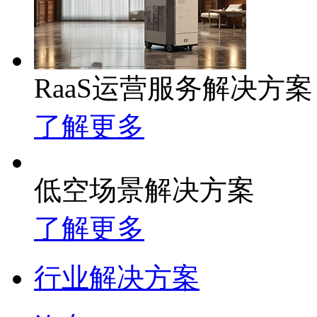
RaaS运营服务解决方案
了解更多
低空场景解决方案
了解更多
行业解决方案