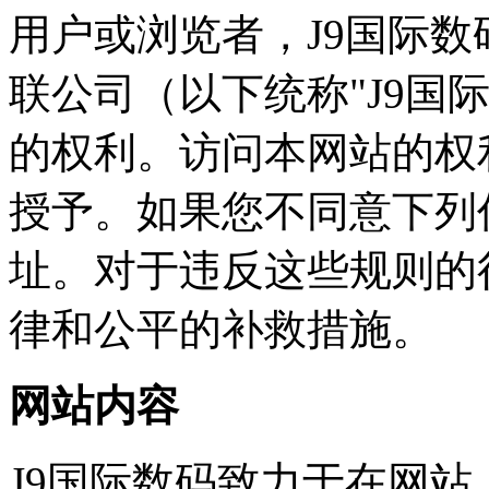
用户或浏览者，J9国
联公司（以下统称"J9国
的权利。访问本网站的权
授予。如果您不同意下列任
址。对于违反这些规则的行为
律和公平的补救措施。
网站内容
J9国际数码致力于在网站上