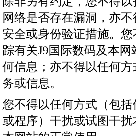
除非另有约定，您不得
网络是否存在漏洞，
安全或身份验证措施。您不
踪有关J9国际数码及本
何信息；亦不得以任何方
务或信息。
您不得以任何方式（包括但
或程序）干扰或试图干扰