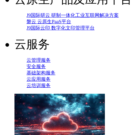
J9国际研云 研制一体化工业互联网解决方案
磐云 云原生PaaS平台
J9国际云印 数字化文印管理平台
云服务
云管理服务
安全服务
基础架构服务
云应用服务
云培训服务