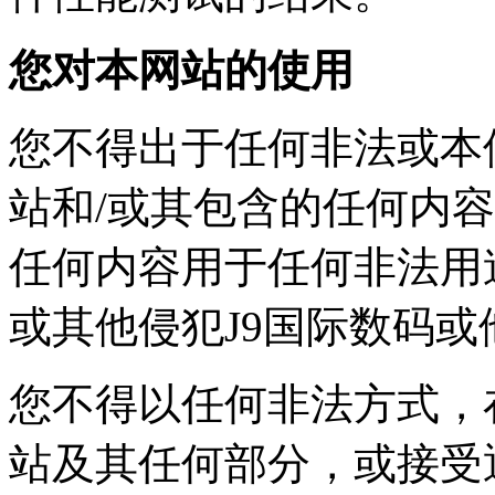
您对本网站的使用
您不得出于任何非法或本
站和/或其包含的任何内容
任何内容用于任何非法用途
或其他侵犯J9国际数码
您不得以任何非法方式
站及其任何部分，或接受