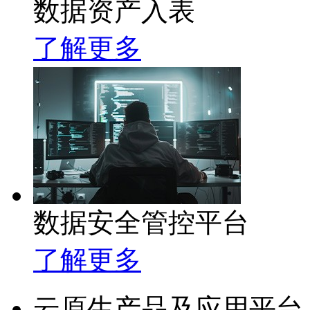
数据资产入表
了解更多
数据安全管控平台
了解更多
云原生产品及应用平台