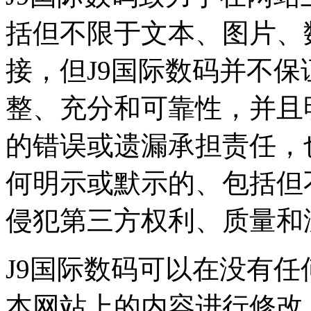
括但不限于文本、图片、数
接，但J9国际数码并不
整、充分和可靠性
的错误或遗漏承担责任
何明示或默示的、包括但
侵犯第三方权利、质
J9国际数码可以在没有
本网站上的内容进行修改