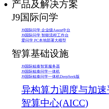
产品及解决方案
J9国际问学
J9国际问学 企业级Agent中台
J9国际问学 智能流程工作台
爱问学 PC本地部署大模型
智算基础设施
J9国际鲲泰智算服务器
J9国际鲲泰问学一体机
J9国际鲲泰问学一体机DeepSeek版
异构算力调度与加速
智算中心(AICC)