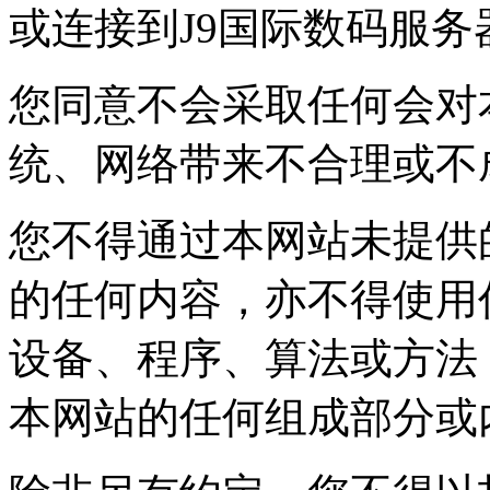
或连接到J9国际数码服
您同意不会采取任何会对本
统、网络带来不合理
您不得通过本网站未提供
的任何内容，亦不得使用
设备、程序、算法或方法
本网站的任何组成部分或