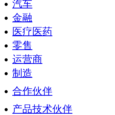
汽车
金融
医疗医药
零售
运营商
制造
合作伙伴
产品技术伙伴